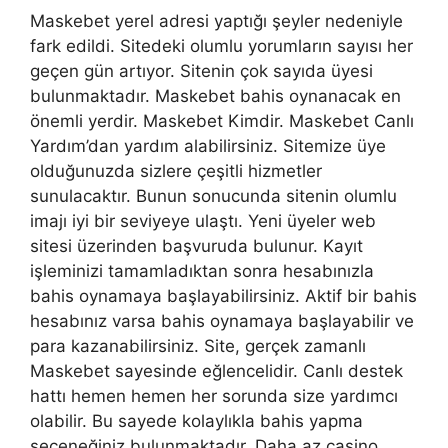
Maskebet yerel adresi yaptığı şeyler nedeniyle
fark edildi. Sitedeki olumlu yorumların sayısı her
geçen gün artıyor. Sitenin çok sayıda üyesi
bulunmaktadır. Maskebet bahis oynanacak en
önemli yerdir. Maskebet Kimdir. Maskebet Canlı
Yardım’dan yardım alabilirsiniz. Sitemize üye
olduğunuzda sizlere çeşitli hizmetler
sunulacaktır. Bunun sonucunda sitenin olumlu
imajı iyi bir seviyeye ulaştı. Yeni üyeler web
sitesi üzerinden başvuruda bulunur. Kayıt
işleminizi tamamladıktan sonra hesabınızla
bahis oynamaya başlayabilirsiniz. Aktif bir bahis
hesabınız varsa bahis oynamaya başlayabilir ve
para kazanabilirsiniz. Site, gerçek zamanlı
Maskebet sayesinde eğlencelidir. Canlı destek
hattı hemen hemen her sorunda size yardımcı
olabilir. Bu sayede kolaylıkla bahis yapma
seçeneğiniz bulunmaktadır. Daha az casino