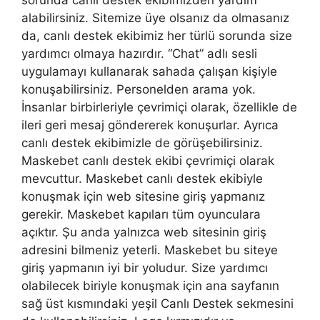
alabilirsiniz. Sitemize üye olsanız da olmasanız
da, canlı destek ekibimiz her türlü sorunda size
yardımcı olmaya hazırdır. “Chat” adlı sesli
uygulamayı kullanarak sahada çalışan kişiyle
konuşabilirsiniz. Personelden arama yok.
İnsanlar birbirleriyle çevrimiçi olarak, özellikle de
ileri geri mesaj göndererek konuşurlar. Ayrıca
canlı destek ekibimizle de görüşebilirsiniz.
Maskebet canlı destek ekibi çevrimiçi olarak
mevcuttur. Maskebet canlı destek ekibiyle
konuşmak için web sitesine giriş yapmanız
gerekir. Maskebet kapıları tüm oyunculara
açıktır. Şu anda yalnızca web sitesinin giriş
adresini bilmeniz yeterli. Maskebet bu siteye
giriş yapmanın iyi bir yoludur. Size yardımcı
olabilecek biriyle konuşmak için ana sayfanın
sağ üst kısmındaki yeşil Canlı Destek sekmesini