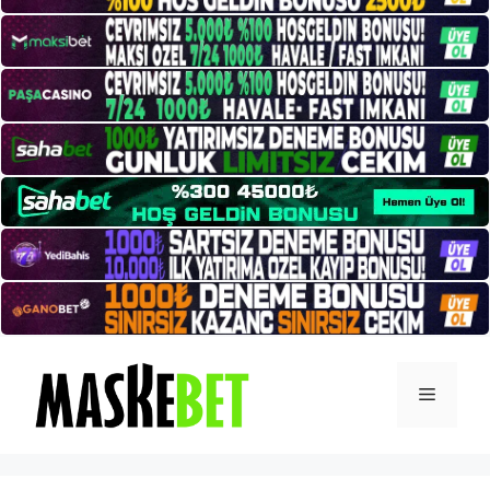
İçeriğe
atla
Menü