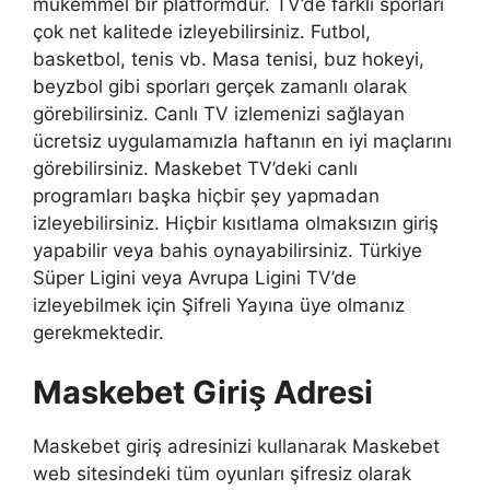
mükemmel bir platformdur. TV’de farklı sporları
çok net kalitede izleyebilirsiniz. Futbol,
basketbol, tenis vb. Masa tenisi, buz hokeyi,
beyzbol gibi sporları gerçek zamanlı olarak
görebilirsiniz. Canlı TV izlemenizi sağlayan
ücretsiz uygulamamızla haftanın en iyi maçlarını
görebilirsiniz. Maskebet TV’deki canlı
programları başka hiçbir şey yapmadan
izleyebilirsiniz. Hiçbir kısıtlama olmaksızın giriş
yapabilir veya bahis oynayabilirsiniz. Türkiye
Süper Ligini veya Avrupa Ligini TV’de
izleyebilmek için Şifreli Yayına üye olmanız
gerekmektedir.
Maskebet Giriş Adresi
Maskebet giriş adresinizi kullanarak Maskebet
web sitesindeki tüm oyunları şifresiz olarak