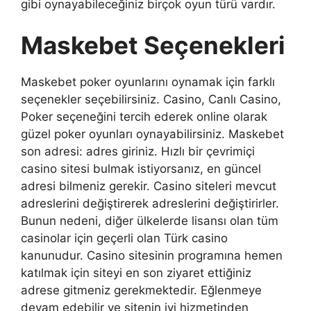
gibi oynayabileceğiniz birçok oyun türü vardır.
Maskebet Seçenekleri
Maskebet poker oyunlarını oynamak için farklı
seçenekler seçebilirsiniz. Casino, Canlı Casino,
Poker seçeneğini tercih ederek online olarak
güzel poker oyunları oynayabilirsiniz. Maskebet
son adresi: adres giriniz. Hızlı bir çevrimiçi
casino sitesi bulmak istiyorsanız, en güncel
adresi bilmeniz gerekir. Casino siteleri mevcut
adreslerini değiştirerek adreslerini değiştirirler.
Bunun nedeni, diğer ülkelerde lisansı olan tüm
casinolar için geçerli olan Türk casino
kanunudur. Casino sitesinin programına hemen
katılmak için siteyi en son ziyaret ettiğiniz
adrese gitmeniz gerekmektedir. Eğlenmeye
devam edebilir ve sitenin iyi hizmetinden