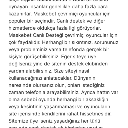
oynayan insanlar genellikle daha fazla para
kazanırlar. Maskebet çevrimiçi oyuncular için
popüler bir seçimdir. Canlı destek ve diğer
hizmetlerde oldukça fazla ilgi görüyorlar.
Maskebet Canlı Desteği çevrimiçi oyuncular için
çok faydalıdır. Herhangi bir sıkıntınız, sorununuz
veya probleminiz varsa telefonda gerçek bir
kişiyle görüşebilirsiniz. Eğer siteye üye
değilseniz yine de sitenin destek ekibinden
yardım alabilirsiniz. Size siteyi nasıl
kullanacağınızı anlatacaklar. Dünyanın
neresinde olursanız olun, onları istediğiniz
zaman telefonla arayabilirsiniz. Ayrıca hattın var
olma sebebi oyunda herhangi bir aksaklığın
veya kesintinin yaşanmaması ve oyuncuların
site içerisinde kendilerini rahat hissetmesidir.
Sitemize üye iseniz yaşadığınız her türlü
sorunda canlı destek ekibimizden yardım