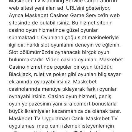
Maskebet TV Matching Service Corporation’ın
web sitesi yeni alan adı URL’sini gösteriyor.
Ayrıca Maskebet Casinos Game Service’in web
sitesinde de bulabilirsiniz. Bu hizmet sitenin
casino oyun hizmetinde güzel oyunlar
sunmaktadır. Oyunların çoğu slot makineleriyle
ilgilidir. Farklı slot oyunlarını deneyin ve eğlenin.
Slot bölümümüzde oynanacak birçok oyun
bulunmaktadır. Video casino oyunları, Maskebet
Casino hizmetinde popüler bir oyun türüdür.
Blackjack, rulet ve poker gibi oyunları bilgisayar
ekranında oynayabilirsiniz. Maskebet
casinolarında menüye tıklayarak farklı oyunlar
oynayabilirsiniz. Casino oyun hizmeti, geniş
oyun yelpazesinin yanı sıra cömert bonuslarla
büyük ikramiyeler kazanmanıza da olanak tanır.
Maskebet TV Uygulaması Canlı. Maskebet TV
uygulaması maçı canlı izlemek isteyenler için