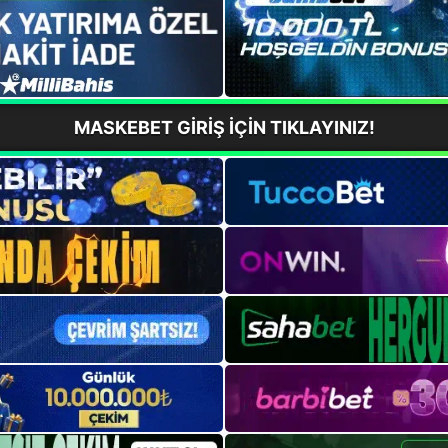
MASKEBET GİRİŞ İÇİN TIKLAYINIZ!