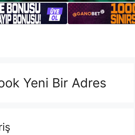
ok Yeni Bir Adres
iş