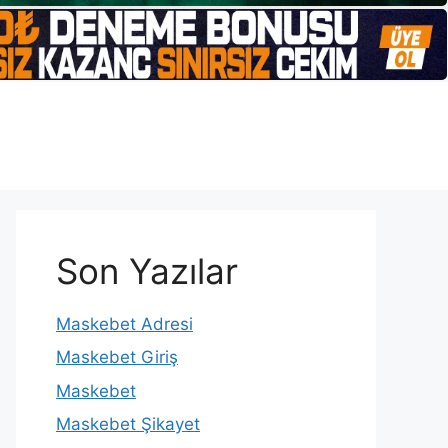
Son Yazılar
Maskebet Adresi
Maskebet Giriş
Maskebet
Maskebet Şikayet