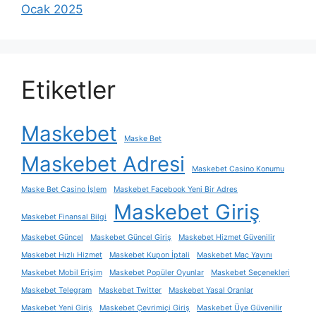
Ocak 2025
Etiketler
Maskebet
Maske Bet
Maskebet Adresi
Maskebet Casino Konumu
Maske Bet Casino İşlem
Maskebet Facebook Yeni Bir Adres
Maskebet Giriş
Maskebet Finansal Bilgi
Maskebet Güncel
Maskebet Güncel Giriş
Maskebet Hizmet Güvenilir
Maskebet Hızlı Hizmet
Maskebet Kupon İptali
Maskebet Maç Yayını
Maskebet Mobil Erişim
Maskebet Popüler Oyunlar
Maskebet Seçenekleri
Maskebet Telegram
Maskebet Twitter
Maskebet Yasal Oranlar
Maskebet Yeni Giriş
Maskebet Çevrimiçi Giriş
Maskebet Üye Güvenilir